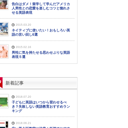
告白はダメ！留学して学んだアメリカ
人男性との恋愛を楽しむコツと惚れさ
せる英語表現
2015.03.20
ネイティブに使いたい！おもしろい英
語の言い回し6選
2015.02.16
男性に気を持たせる思わせぶりな英語
表現５選
新着記事
2018.07.20
子どもに英語はいつから習わせるべ
き？失敗しない英語教育おすすめラン
キング
2018.06.21