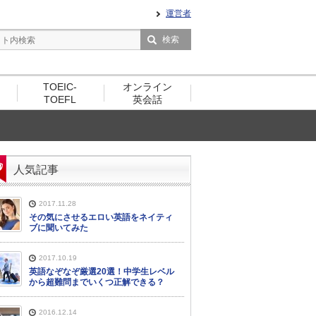
運営者
TOEIC-
オンライン
TOEFL
英会話
人気記事
2017.11.28
その気にさせるエロい英語をネイティ
ブに聞いてみた
2017.10.19
英語なぞなぞ厳選20選！中学生レベル
から超難問までいくつ正解できる？
2016.12.14