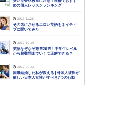
安い英会話教室に注意！板橋でおすす
めの個人レッスンランキング
2017.11.28
その気にさせるエロい英語をネイティ
ブに聞いてみた
2017.10.19
英語なぞなぞ厳選20選！中学生レベル
から超難問までいくつ正解できる？
2017.09.22
国際結婚した私が教える | 外国人彼氏が
欲しい日本人女性がすべき7つの行動