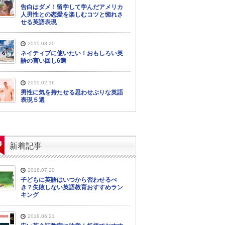
告白はダメ！留学して学んだアメリカ
人男性との恋愛を楽しむコツと惚れさ
せる英語表現
2015.03.20
ネイティブに使いたい！おもしろい英
語の言い回し6選
2015.02.16
男性に気を持たせる思わせぶりな英語
表現５選
新着記事
2018.07.20
子どもに英語はいつから習わせるべ
き？失敗しない英語教育おすすめラン
キング
2018.06.21