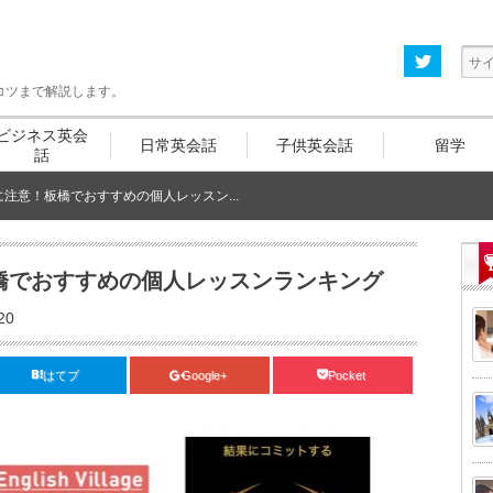
コツまで解説します。
ビジネス
英会
日常英会話
子供
英会話
留学
話
注意！板橋でおすすめの個人レッスン...
橋でおすすめの個人レッスンランキング
20
はてブ
Google+
Pocket