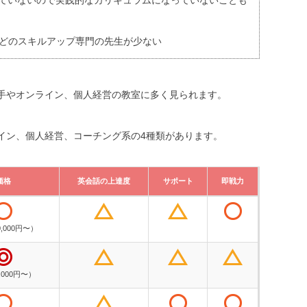
ていないので実践的なカリキュラムになっていないことも
などのスキルアップ専門の先生が少ない
手やオンライン、個人経営の教室に多く見られます。
イン、個人経営、コーチング系の4種類があります。
価格
英会話の上達度
サポート
即戦力
価格
英会話の上達度
サポート
即戦力
,000円〜）
,000円〜）