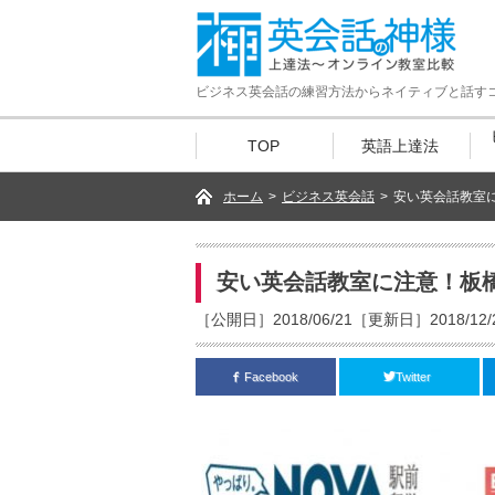
ビジネス英会話の練習方法からネイティブと話す
TOP
英語上達法
ホーム
>
ビジネス英会話
>
安い英会話教室に
安い英会話教室に注意！板
［公開日］2018/06/21［更新日］2018/12/
Facebook
Twitter