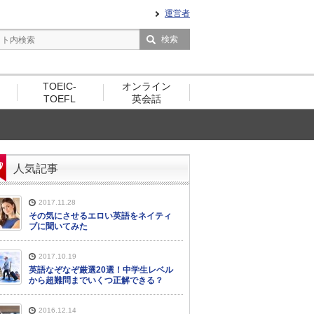
運営者
TOEIC-
オンライン
TOEFL
英会話
人気記事
2017.11.28
その気にさせるエロい英語をネイティ
ブに聞いてみた
2017.10.19
英語なぞなぞ厳選20選！中学生レベル
から超難問までいくつ正解できる？
2016.12.14