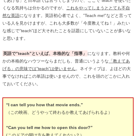
てあげる」と日本語では言ってしまうので、ここで”teach”を使いた
くなる気持ちは分かるのですが、
これをやってしまうととても不自
然な英語
になります。英語初心者でよく、”Teach me!”などと言って
いる人を見かけますが、これも大多数が「今度教えてね！」みたい
な感じで”teach”ほど大それたことを話題にしていないことが多いな
と思います。
英語で”teach”といえば、本格的な「指導」
になります。教科や何
かの本格的なハウツーならまだしも、普通にいうような
「教えてあ
げる」の意味では”teach”は使いません
。ネイティブは、よほどの大
事でなければこの単語は使いませんので、これを頭のどこかに入れ
ておいてください。
“I can tell you how that movie ends.”
（この映画、どうやって終わるか教えてあげられるよ）
“Can you tell me how to open this door?”
(このドアの開け方を教えてくれない？）