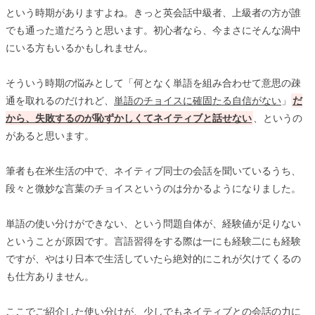
という時期がありますよね。きっと英会話中級者、上級者の方が誰
でも通った道だろうと思います。初心者なら、今まさにそんな渦中
にいる方もいるかもしれません。
そういう時期の悩みとして「何となく単語を組み合わせて意思の疎
通を取れるのだけれど、
単語のチョイスに確固たる自信がない
」
だ
から、失敗するのが恥ずかしくてネイティブと話せない
、というの
があると思います。
筆者も在米生活の中で、ネイティブ同士の会話を聞いているうち、
段々と微妙な言葉のチョイスというのは分かるようになりました。
単語の使い分けができない、という問題自体が、経験値が足りない
ということが原因です。言語習得をする際は一にも経験二にも経験
ですが、やはり日本で生活していたら絶対的にこれが欠けてくるの
も仕方ありません。
ここでご紹介した使い分けが、少しでもネイティブとの会話の力に