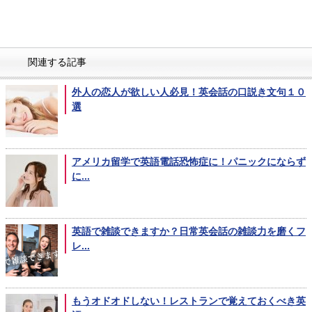
関連する記事
外人の恋人が欲しい人必見！英会話の口説き文句１０
選
アメリカ留学で英語電話恐怖症に！パニックにならず
に...
英語で雑談できますか？日常英会話の雑談力を磨くフ
レ...
もうオドオドしない！レストランで覚えておくべき英