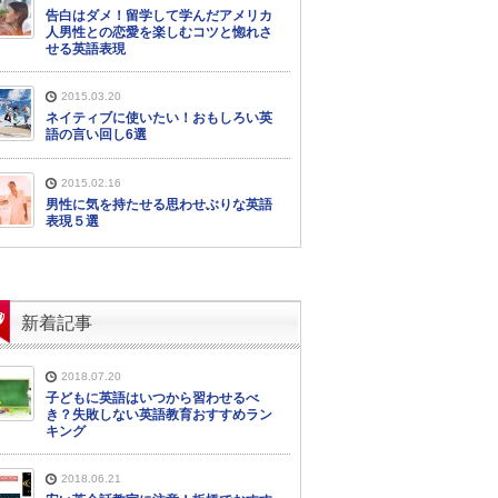
告白はダメ！留学して学んだアメリカ
人男性との恋愛を楽しむコツと惚れさ
せる英語表現
2015.03.20
ネイティブに使いたい！おもしろい英
語の言い回し6選
2015.02.16
男性に気を持たせる思わせぶりな英語
表現５選
新着記事
2018.07.20
子どもに英語はいつから習わせるべ
き？失敗しない英語教育おすすめラン
キング
2018.06.21