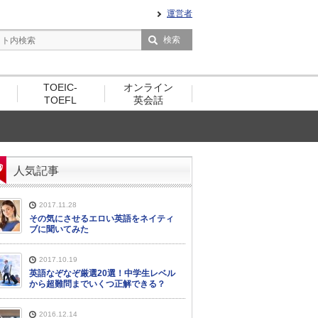
運営者
TOEIC-
オンライン
TOEFL
英会話
人気記事
2017.11.28
その気にさせるエロい英語をネイティ
ブに聞いてみた
2017.10.19
英語なぞなぞ厳選20選！中学生レベル
から超難問までいくつ正解できる？
2016.12.14