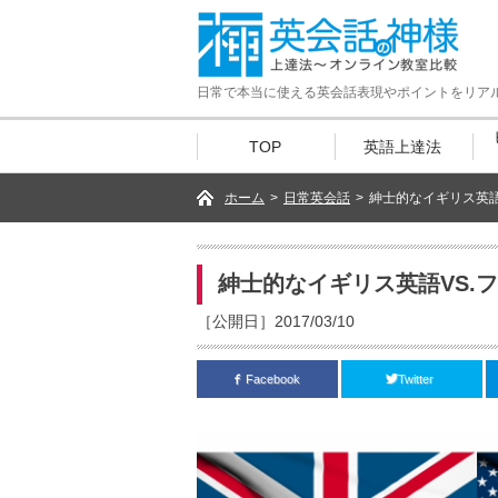
日常で本当に使える英会話表現やポイントをリア
TOP
英語上達法
ホーム
>
日常英会話
>
紳士的なイギリス英語V
紳士的なイギリス英語VS.
［公開日］2017/03/10
Facebook
Twitter