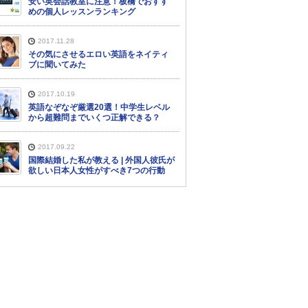
安い英会話教室に注意！板橋でおすす
めの個人レッスンランキング
2017.11.28
その気にさせるエロい英語をネイティ
ブに聞いてみた
2017.10.19
英語なぞなぞ厳選20選！中学生レベル
から超難問までいくつ正解できる？
2017.09.22
国際結婚した私が教える | 外国人彼氏が
欲しい日本人女性がすべき7つの行動