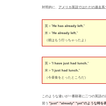
対照的に、
アメリカ英語ではただの過去系
英＞"
He has already left.
"
米＞"
He already left.
"
（彼はもう行っちゃったよ）
英＞"
I have just had lunch.
"
米＞"
I just had lunch.
"
（今昼食をとったところだ）
このような違いが一番顕著に二つの英語の
習う
"just" "already" "yet