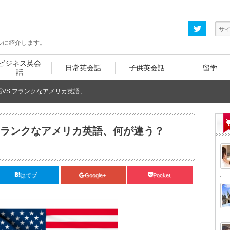
ルに紹介します。
ビジネス
英会
日常英会話
子供
英会話
留学
話
S.フランクなアメリカ英語、...
フランクなアメリカ英語、何が違う？
はてブ
Google+
Pocket