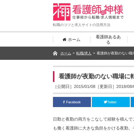
転職のコツと求人サイトの活用方法
看護師
あるあ
ホーム
る
ホーム
>
転職/求人
>
看護師が夜勤のない職
看護師が夜勤のない職場に
［公開日］2015/01/08［更新日］2018/08/
Facebook
Twitter
日勤と夜勤の両方をこなして経験を積んで
も働く看護師に大きな負担をかける夜勤。