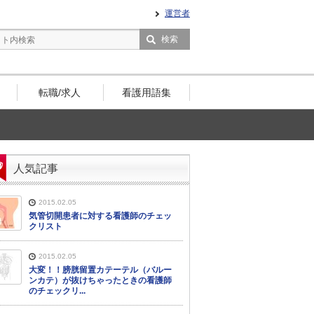
運営者
転職/求人
看護用語集
人気記事
2015.02.05
気管切開患者に対する看護師のチェッ
クリスト
2015.02.05
大変！！膀胱留置カテーテル（バルー
ンカテ）が抜けちゃったときの看護師
のチェックリ...