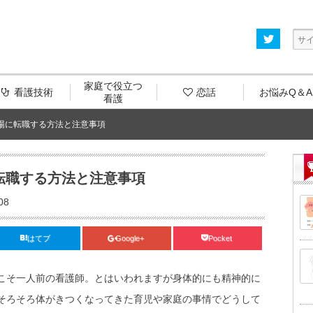
家庭で役立つ
看護技術
恋話
お悩みQ＆A
看護
場に転職する方法と注意事項
転職する方法と注意事項
08
はてブ
Google+
Pocket
こそ一人前の看護師。とはいわれますが身体的にも精神的に
そろそろ体がきつくなってきた育児や家庭の事情でどうして