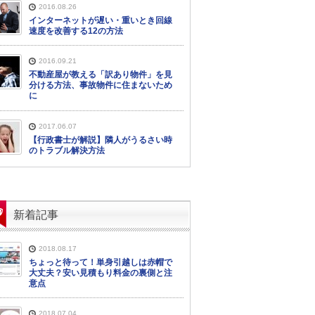
2016.08.26
インターネットが遅い・重いとき回線
速度を改善する12の方法
2016.09.21
不動産屋が教える「訳あり物件」を見
分ける方法、事故物件に住まないため
に
2017.06.07
【行政書士が解説】隣人がうるさい時
のトラブル解決方法
新着記事
2018.08.17
ちょっと待って！単身引越しは赤帽で
大丈夫？安い見積もり料金の裏側と注
意点
2018.07.04