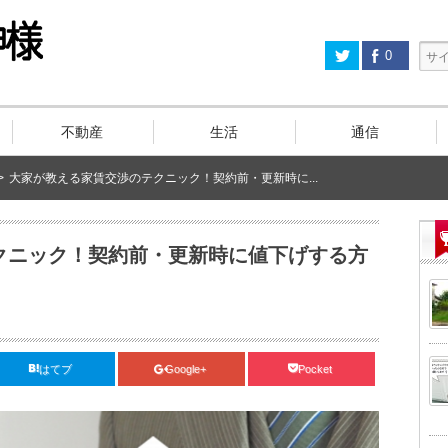
0
不動産
生活
通信
>
大家が教える家賃交渉のテクニック！契約前・更新時に...
クニック！契約前・更新時に値下げする方
はてブ
Google+
Pocket