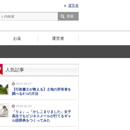
運営者
お金
運営者
人気記事
2017.06.07
【行政書士が教える】土地の所有者を
調べる4つの方法
2018.02.20
「りょ」→「かしこまりました」女子
高生でもビジネスメールが打てるギャ
ル語辞典をつくってみた