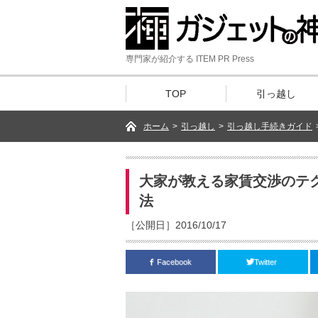
専門家が紹介する ITEM PR Press
TOP
引っ越し
ホーム
>
引っ越し
>
引っ越し手続きガイド
大家が教える家賃交渉のテ
法
［公開日］2016/10/17
Facebook
Twitter