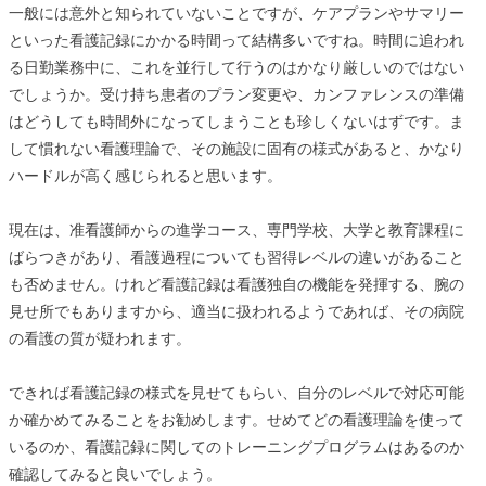
一般には意外と知られていないことですが、ケアプランやサマリー
といった看護記録にかかる時間って結構多いですね。時間に追われ
る日勤業務中に、これを並行して行うのはかなり厳しいのではない
でしょうか。受け持ち患者のプラン変更や、カンファレンスの準備
はどうしても時間外になってしまうことも珍しくないはずです。ま
して慣れない看護理論で、その施設に固有の様式があると、かなり
ハードルが高く感じられると思います。
現在は、准看護師からの進学コース、専門学校、大学と教育課程に
ばらつきがあり、看護過程についても習得レベルの違いがあること
も否めません。けれど看護記録は看護独自の機能を発揮する、腕の
見せ所でもありますから、適当に扱われるようであれば、その病院
の看護の質が疑われます。
できれば看護記録の様式を見せてもらい、自分のレベルで対応可能
か確かめてみることをお勧めします。せめてどの看護理論を使って
いるのか、看護記録に関してのトレーニングプログラムはあるのか
確認してみると良いでしょう。