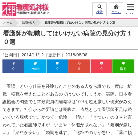
検索
ホーム
ホーム
転職/求人
看護師が転職してはいけない病院の見分け方１０選
看護師が転職してはいけない病院の見分け方１
０選
［公開日］2014/11/12［更新日］2018/08/08
0
tweet
0
0
0
送る
「看護」という仕事を経験したことのある人なら誰でも一度は、離
職・転職を考えたことがあるのではないでしょうか。実際、日本看
護協会の調査でも常勤職員の離職率は10%を超え厳しい現実がみえ
てきます。社会からの要請とは裏腹に、依然として看護師不足は続
いている現状です。かつて「危険」「汚い」「きつい」の３Ｋと言
われていた看護師ですが、いまや「休暇が取れない」「規則が厳し
い」「給料が安い」「婚期を逃す」「化粧ののりが悪い」「薬に頼