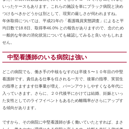
いったケースもあります。これらの施設を単にブラック病院と決め
つけるべきかどうかは別として、現実の厳しさが伺われますね。
年休取得については、平成21年の「看護職員実態調査」によると平
均日数で18.8日、取得率46.0% との報告がありますので、念のため
一般的な年休の消化状況についても確認してみると良いかもしれま
せん。
中堅看護師のいる病院は強い
どこの病院でも、働き手の中核をなすのは卒後５〜１０年目の中堅
看護師です。責任ある仕事を任される一方で、後輩の指導、実習生
の指導とますます仕事量が増え、バーンアウトしやすくなる年代に
入っていきます。さらに、２０代後半にかけては結婚、妊娠といっ
た女性としてのライフイベントもあるため離職率がさらにアップす
る傾向があります。
ですから、その病院に中堅看護師が多く働いていたとすれば、まさ