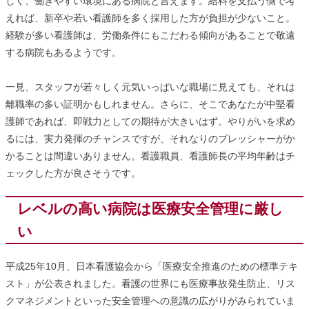
しく、働きやすい環境にある病院と言えます。給料を支払う側で考
えれば、新卒や若い看護師を多く採用した方が負担が少ないこと。
経験が多い看護師は、労働条件にもこだわる傾向があることで敬遠
する病院もあるようです。
一見、スタッフが若々しく元気いっぱいな職場に見えても、それは
離職率の多い証明かもしれません。さらに、そこであなたが中堅看
護師であれば、即戦力としての期待が大きいはず。やりがいを求め
るには、実力発揮のチャンスですが、それなりのプレッシャーがか
かることは間違いありません。看護職員、看護師長の平均年齢はチ
ェックした方が良さそうです。
レベルの高い病院は医療安全管理に厳し
い
平成25年10月、日本看護協会から「医療安全推進のための標準テキ
スト」が公表されました。看護の世界にも医療事故発生防止、リス
クマネジメントといった安全管理への意識の広がりがみられていま