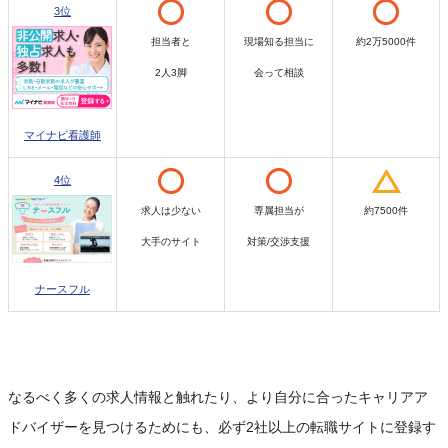
3位
担当者と
現場知る担当に
約2万5000件
2人3脚
会って相談
マイナビ看護師
4位
求人は少ない
専属担当が
約7500件
大手のサイト
対策/交渉支援
ナースフル
なるべく多くの求人情報と触れたり、より自分に合ったキャリアア
ドバイザーを見つけるためにも、必ず2社以上の転職サイトに登録す