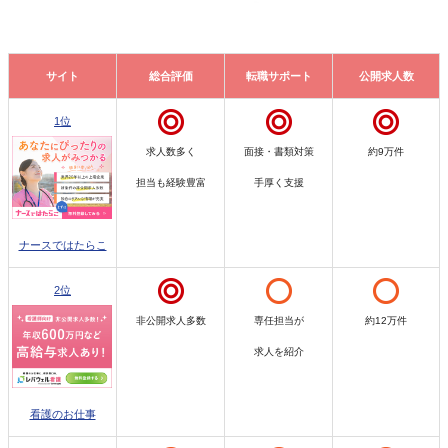
サイト
総合評価
転職サポート
公開求人数
1位
求人数多く
面接・書類対策
約9万件
担当も経験豊富
手厚く支援
ナースではたらこ
2位
非公開求人多数
専任担当が
約12万件
求人を紹介
看護のお仕事